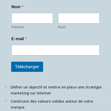
N
Nom
*
o
m
E
-
m
Prénom
Nom
a
i
E-mail
*
l
Télécharger
Définir un objectif et mettre en place une stratégie
marketing sur Internet
Construire des valeurs solides autour de votre
marque